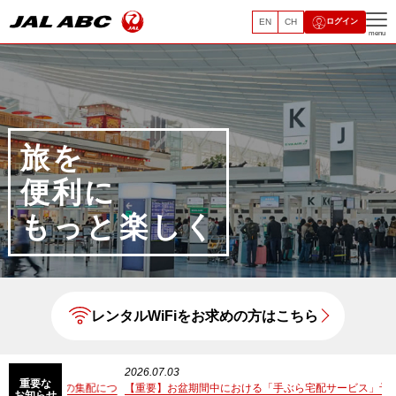
EN
CH
ログイン
menu
旅を
便利に
もっと楽しく
レンタルWiFiをお求めの方はこちら
2026.07.03
20
重要な
物の集配につ
【重要】お盆期間中における「手ぶら宅配サービス」予約締切繰
【
お知らせ