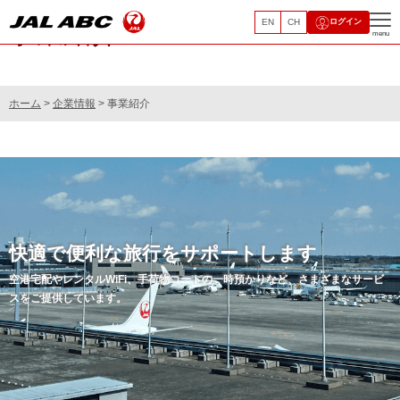
EN
CH
ログイン
事業紹介
menu
ホーム
>
企業情報
> 事業紹介
快適で便利な旅行をサポートします
空港宅配やレンタルWiFi、手荷物コートの一時預かりなど、さまざまなサービ
スをご提供しています。