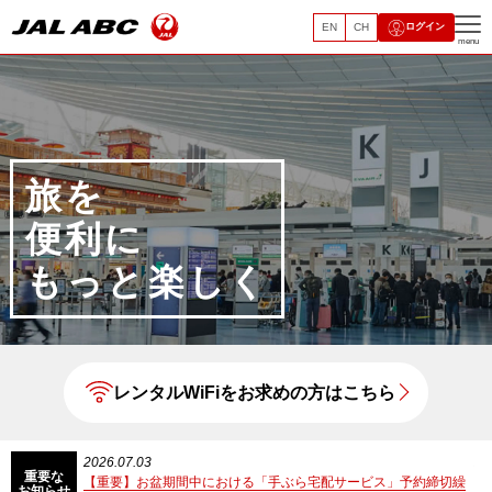
EN
CH
ログイン
menu
旅を
便利に
もっと楽しく
レンタルWiFiをお求めの方はこちら
2026.07.03
20
重要な
物の集配につ
【重要】お盆期間中における「手ぶら宅配サービス」予約締切繰
【
お知らせ