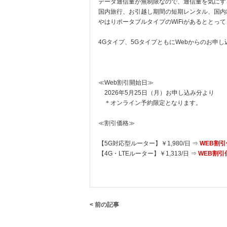
データ通信量が無制限なので、通信量を気にす
国内旅行、お引越し期間の短期レンタル、国内
やはりポータブルタイプのWiFiがあるととっ
4Gタイプ、5GタイプともにWebからのお申し
≪Web割引開始日≫
2026年5月25日（月）お申し込み分より
＊オンライン予約限定となります。
≪割引価格≫
【5G対応型ルーター】￥1,980/日 ⇒
WEB割引価
【4G・LTEルーター】￥1,313/日 ⇒
WEB割引価
< 前の記事