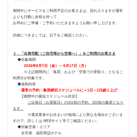
期間中にサービスをご利用予定のお客さまは、恐れ入りますが通常
よりも日数に余裕を持って、
お早めにご準備・ご予約いただきますようお願い申し上げます。
詳細につきましては、以下をご確認ください。
１．「出発宅配（ご自宅等から空港へ）」をご利用のお客さま
◆対象期間
2026年8月7日（金）～ 8月17日（月）
※上記期間内に「集荷」および「空港での受取り」となるご
利用分が対象です。
◆規制内容
通常の予約・集荷締切スケジュールに＋1日～2日繰り上げ
【期間中の最短スケジュール目安】
ご出発日（お受取日）の4日前の予約、3日前の集荷となり
ます。
※運送業者やお住まいの地域により異なる場合がございま
すので、詳しくは WEBサイト等でご確認ください。
◆対象空港・エリア
全空港、成田周辺ホテル