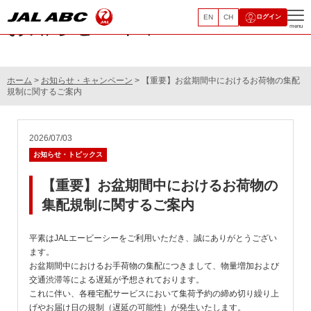
EN
CH
ログイン
お知らせ・キャンペーン
menu
ホーム
>
お知らせ・キャンペーン
> 【重要】お盆期間中におけるお荷物の集配
規制に関するご案内
2026/07/03
お知らせ・トピックス
【重要】お盆期間中におけるお荷物の
集配規制に関するご案内
平素はJALエービーシーをご利用いただき、誠にありがとうござい
ます。
お盆期間中におけるお手荷物の集配につきまして、物量増加および
交通渋滞等による遅延が予想されております。
これに伴い、各種宅配サービスにおいて集荷予約の締め切り繰り上
げやお届け日の規制（遅延の可能性）が発生いたします。